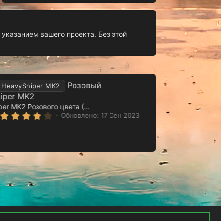
 указанием вашего проекта. Без этой
Розовый
HeavySniper MK2
iper MK2
HeavySniper MK2 Розового цвета (Светится)
4
Обновлено:
17 Сен 2023
.
0
0
з
в
ё
з
д
Политика конфиденциальности
Помощь