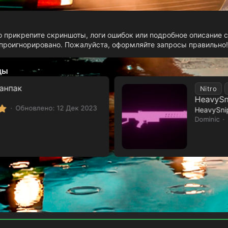
о прикрепите скриншоты, логи ошибок или подробное описание с
роигнорировано. Пожалуйста, оформляйте запросы правильно!
ды
анпак
Nitro
HeavySn
5
Обновлено:
12 Дек 2023
.
Dominic
0
0
з
в
ё
з
д
Обратная связь
Условия и правила