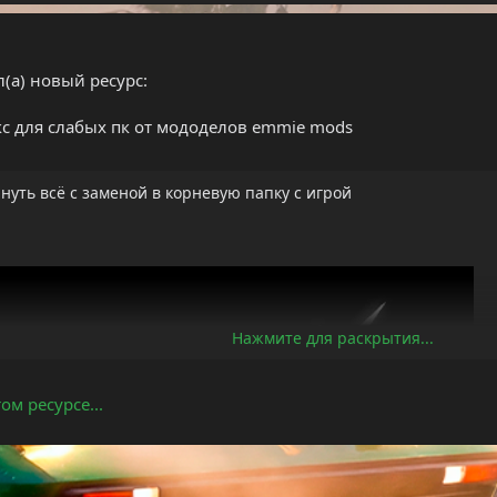
л(а) новый ресурс:
кс для слабых пк от мододелов emmie mods
уть всё с заменой в корневую папку с игрой
Нажмите для раскрытия...
ом ресурсе...