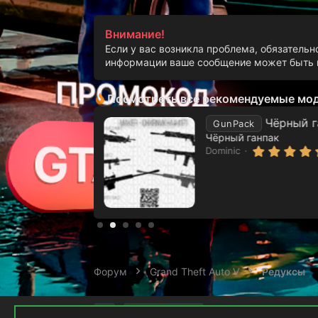
Внимание!
Если у вас возникла проблема, обязательн
информации ваше сообщение может быть п
Что заменено:
Посмотреть все рекомендуемые мо
Спойлер
Чёрный г
GunPack
Чёрный ганпак
:
3 Сен 2023
Dominic
Форум
Grand Theft Auto V
Редуксы
Russian (RU)