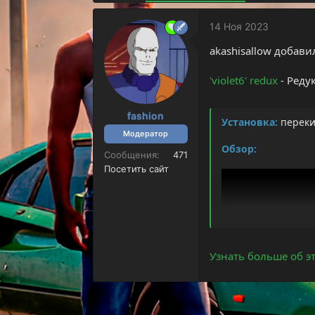
т
а
е
ч
14 Ноя 2023
м
а
ы
л
akashisallow добави
а
'violet6' redux
- Реду
fashion
Установка:
перекин
Модератор
Обзор:
Сообщения
471
Посетить сайт
Узнать больше об эт