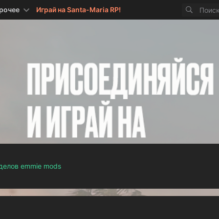
рочее
Играй на Santa-Maria RP!
оделов emmie mods