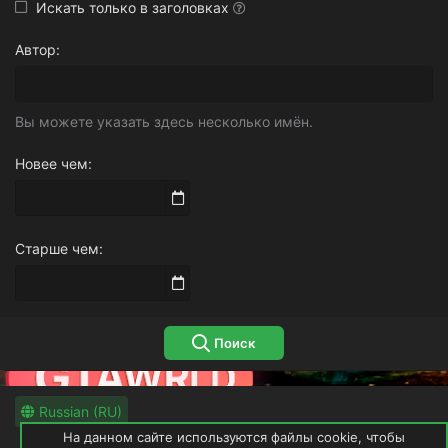
Искать только в заголовках
Автор
Вы можете указать здесь несколько имён.
Новее чем
Старше чем
Поиск
Russian (RU)
На данном сайте используются файлы cookie, чтобы
Обратная связь
Условия и правила