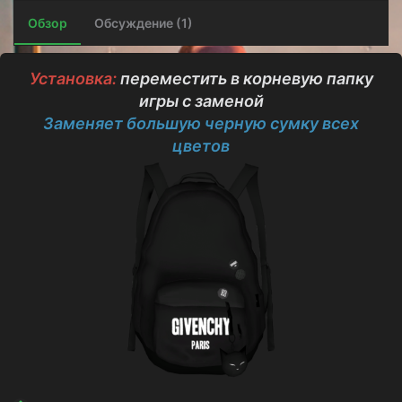
о
а
и
р
с
Обзор
Обсуждение (1)
о
з
д
Установка:
переместить в корневую папку
а
игры с заменой
н
и
З
аменяет большую черную сумку всех
я
цветов