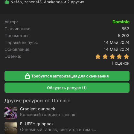
Р
NeMo
,
zchena13
,
Anakonda
и 2 других
е
а
к
Автор
Dominic
ц
Скачивания
и
653
и
Просмотры
5,203
:
Первый выпуск
14 Май 2024
Обновление
14 Май 2024
5
Оценка
1 оценок
Требуется авторизация для скачивания
Обсудить ресурс (1)
Другие ресурсы от Dominic
Gradient gunpack
Красивый градиент ганпак
FLUFFY gunpack
Объемный ганпак, светится в темноте