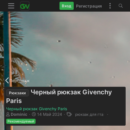
Регистрация
Вход
Персонаж
Черный рюкзак Givenchy
Рюкзаки
Paris
Черный рюкзак Givenchy Paris
А
Д
Т
Dominic
14 Май 2024
рюкзак для гта
в
а
е
Рекомендуемый
т
т
г