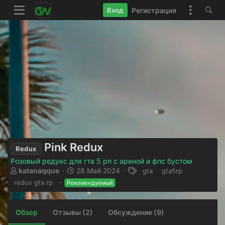
Регистрация
Вход
Pink Redux
Redux
Розовый редукс для гта 5 рп с ареной и фпс бустом
А
Д
Т
katanaqque
28 Май 2024
gta
gta5rp
в
а
е
redux gta rp
Рекомендуемый
т
т
г
о
а
и
р
с
Обзор
Отзывы (2)
Обсуждение (9)
о