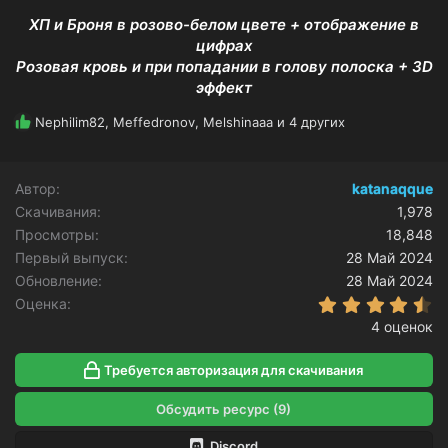
ХП и Броня в розово-белом цвете + отображение в
цифрах
Розовая кровь и при попадании в голову полоска + 3D
эффект
Р
Nephilim82
,
Meffedronov
,
Melshinaaa
и 4 других
е
а
к
Автор
katanaqque
ц
Скачивания
и
1,978
и
Просмотры
18,848
:
Первый выпуск
28 Май 2024
Обновление
28 Май 2024
4
Оценка
4 оценок
Требуется авторизация для скачивания
Обсудить ресурс (9)
Discord