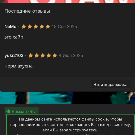
Последние отзывы
5
NeMo
15 Сен 2025
.
0
это хайп
0
з
в
ё
5
yuki2103
4 Июл 2025
з
.
д
0
норм ахуена
0
з
в
ё
з
Читать дальше...
д
Russian (RU)
На данном сайте используются файлы cookie, чтобы
Обратная связь
Условия и правила
персонализировать контент и сохранить Ваш вход в систему,
если Вы зарегистрируетесь.
Политика конфиденциальности
Помощь