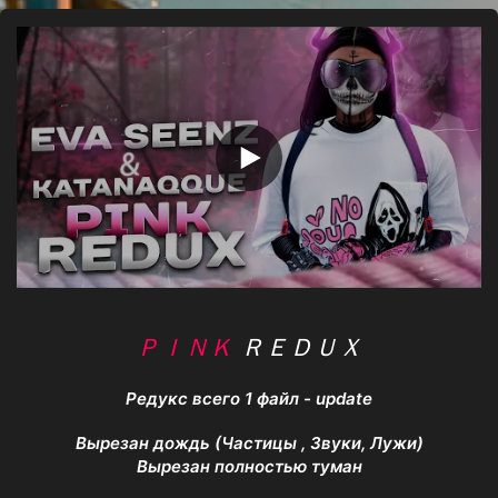
з
д
а
н
и
я
ＰＩＮＫ
ＲＥＤＵＸ
Редукс всего 1 файл - update
Вырезан дождь (Частицы , Звуки, Лужи)
Вырезан полностью туман