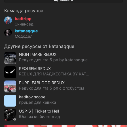
Команда ресурса
badtripp
Энчансед
katanaqque
Мододел
Другие ресурсы от katanaqque
NIGHTMARE REDUX
Редукс для гта 5 рп by katanaqque
REQUIEM REDUX
REDUX ДЛЯ МАДЖЕСТИКА BY KATANAQQUE
PURPLE&BLOOD REDUX
Редукс для гта 5 рп с фпсбустом
kadirov scope
прицел для хевика
USP-S | Ticket to Hell
Юсп из кс билет в ад