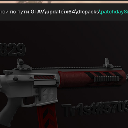
ной по пути
GTAV\update\x64\dlcpacks
\patchday8