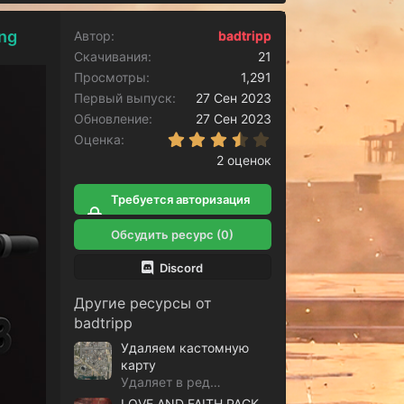
ng
Автор
badtripp
Скачивания
21
Просмотры
1,291
Первый выпуск
27 Сен 2023
Обновление
27 Сен 2023
3.50 звёзд
Оценка
2 оценок
Требуется авторизация
для скачивания
Обсудить ресурс (0)
Discord
Другие ресурсы от
badtripp
Удаляем кастомную
карту
Удаляет в редуксе кастомную карту
LOVE AND FAITH PACK