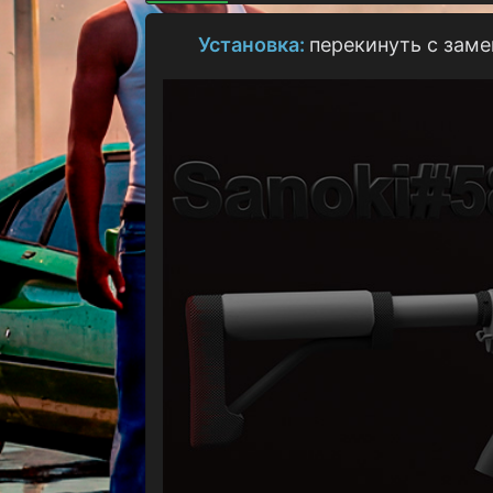
о
з
Установка:
перекинуть с заме
д
а
н
и
я