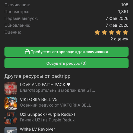
Скачивания
и
105
и
Просмотры
1,361
:
Первый выпуск
7 Фев 2026
Обновление
7 Фев 2026
5
Оценка
2 оценок
Требуется авторизация для скачивания
Обсудить ресурс (0)
Другие ресурсы от badtripp
LOVE AND FAITH PACK ❤️
Благотворительный модпак для GTA V
VIKTORIIA BELL V5
Осенний редукс от VIKTORIIA BELL
Uzi Gunpack (Purple Redux)
Ганпак UZI из Purple Redux
White LV Revolver