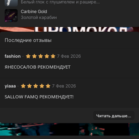
Белый глок с глушителем и раширеным магазином в текстуре шипов
Carbine Gold
Золотой карабин
Последние отзывы
5
fashion
7 Фев 2026
.
0
ЯНЕСОСАЛОВ РЕКОМЕНДУЕТ
0
з
в
ё
5
yiaaa
7 Фев 2026
з
.
д
0
SALLOW FAMQ РЕКОМЕНДУЕТ!
0
з
в
ё
з
Читать дальше...
д