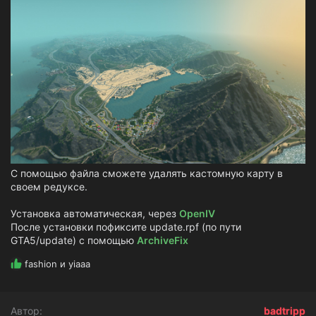
з
д
а
н
и
я
С помощью файла сможете удалять кастомную карту в
своем редуксе.
Установка автоматическая, через
OpenIV
После установки пофиксите update.rpf (по пути
GTA5/update) с помощью
ArchiveFix
Р
fashion
и
yiaaa
е
а
к
Автор
badtripp
ц