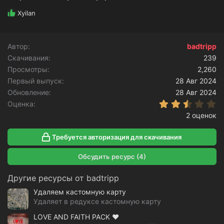
Р
Xyilan
е
а
к
Автор
badtripp
ц
Скачивания
и
239
и
Просмотры
2,260
:
Первый выпуск
28 Авг 2024
Обновление
28 Авг 2024
2
Оценка
2 оценок
Требуется авторизация для скачивания
Обсудить ресурс (4)
Другие ресурсы от badtripp
Удаляем кастомную карту
Удаляет в редуксе кастомную карту
LOVE AND FAITH PACK ❤️