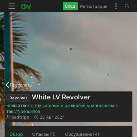
Регистрация
Вход
Пистолеты
White LV Revolver
Revolver
Белый глок с глушителем и раширеным магазином в
текстуре шипов
А
Д
badtripp
28 Авг 2024
в
а
т
т
Обзор
о
Отзывы (1)
а
Обсуждение (4)