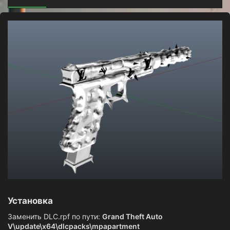
р
с
о
з
д
а
н
и
я
Установка​
Заменить DLC.rpf по пути:
Grand Theft Auto
V\update\x64\dlcpacks\mpapartment