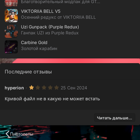
Благотворительный модпак для GTA V
VIKTORIIA BELL V5
Осенний редукс от VIKTORIIA BELL
Uzi Gunpack (Purple Redux)
Ганпак UZI из Purple Redux
Carbine Gold
Золотой карабин
Последние отзывы
1
hyperion
25 Сен 2024
.
0
Кривой файл не в какую не может встать
0
з
в
ё
з
Читать дальше...
д
Пистолеты