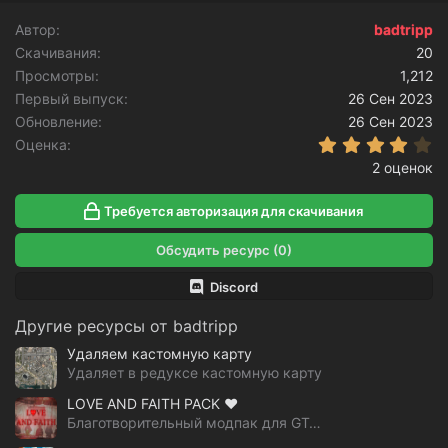
Автор
badtripp
Скачивания
20
Просмотры
1,212
Первый выпуск
26 Сен 2023
Обновление
26 Сен 2023
4
Оценка
2 оценок
Требуется авторизация для скачивания
Обсудить ресурс (0)
Discord
Другие ресурсы от badtripp
Удаляем кастомную карту
Удаляет в редуксе кастомную карту
LOVE AND FAITH PACK ❤️
Благотворительный модпак для GTA V