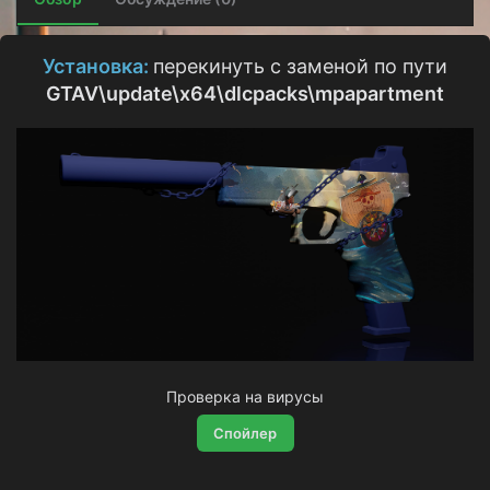
о
з
д
Установка:
перекинуть с заменой по пути
а
GTAV\update\x64\dlcpacks\mpapartment
н
и
я
Проверка на вирусы
Спойлер