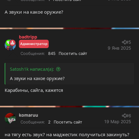
и
и
А звуки на какое оружие?
:
badtripp
#5
Администратор
9 Янв 2025
Сообщения
845
Посетить сайт
Satosh1k написал(а):
А звуки на какое оружие?
Карабины, сайга, кажется
komaruu
#6
19 Мар 2025
Сообщения
2
Посетить сайт
на тягу есть звук? на маджестик получиться закинуть?