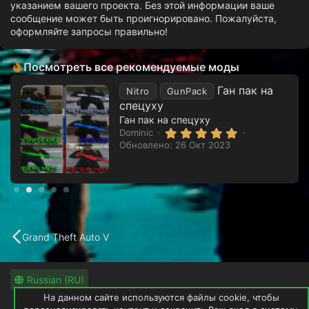
указанием вашего проекта. Без этой информации ваше
сообщение может быть проигнорировано. Пожалуйста,
оформляйте запросы правильно!
Посмотреть все рекомендуемые моды
Ган пак на
Nitro
GunPack
спецуху
Ган пак на спецуху
5
Dominic
.
Обновлено:
26 Окт 2023
0
0
з
в
ё
з
д
Grand Theft Auto V
Russian (RU)
На данном сайте используются файлы cookie, чтобы
Обратная связь
Условия и правила