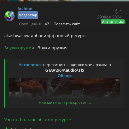
т
а
е
ч
fashion
#1
м
а
Модератор
29 Фев 2024
ы
л
Автор темы
Сообщения
471
Посетить сайт
а
akashisallow добавил(а) новый ресурс:
Звуки оружия
- Звуки оружия
Установка:
перекинуть содержимое архива в
GTAV\x64\audio\sfx
Обзор:
Нажмите для раскрытия...
Узнать больше об этом ресурсе...