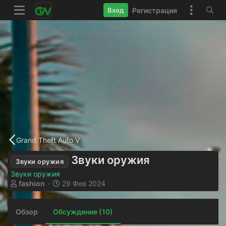
Регистрация
Вход
Grand Theft Auto V
Звуки оружия
Звуки оружия
Звуки оружия
А
Д
fashion
29 Фев 2024
в
а
т
т
Обзор
о
Обсуждение (10)
а
р
н