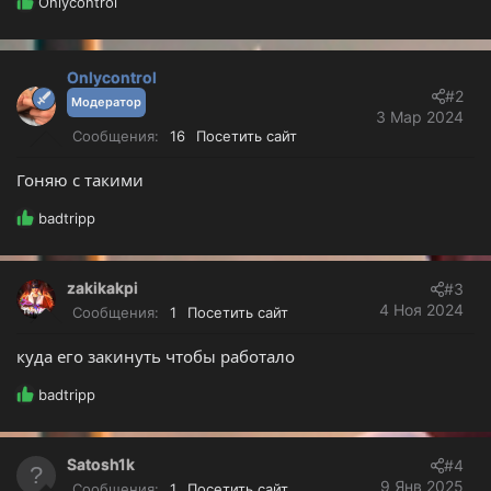
Р
Onlycontrol
е
а
к
Onlycontrol
ц
#2
и
Модератор
3 Мар 2024
и
Сообщения
16
Посетить сайт
:
Гоняю с такими
Р
badtripp
е
а
к
zakikakpi
#3
ц
4 Ноя 2024
Сообщения
1
Посетить сайт
и
и
куда его закинуть чтобы работало
:
Р
badtripp
е
а
к
Satosh1k
#4
ц
9 Янв 2025
Сообщения
1
Посетить сайт