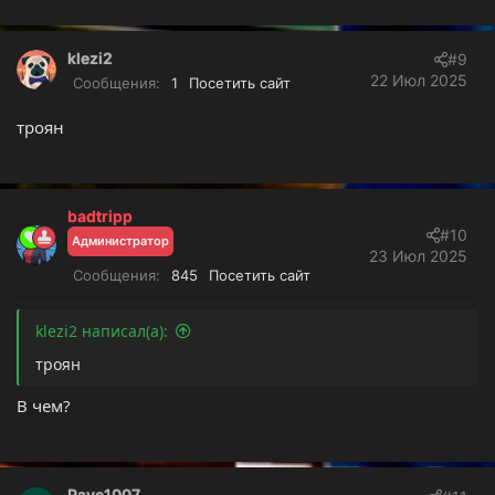
е
а
к
klezi2
#9
ц
22 Июл 2025
Сообщения
1
Посетить сайт
и
и
троян
:
badtripp
#10
Администратор
23 Июл 2025
Сообщения
845
Посетить сайт
klezi2 написал(а):
троян
В чем?
Pave1007