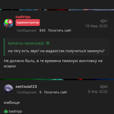
badtripp
#7
Администратор
19 Мар 2025
Сообщения
845
Посетить сайт
komaruu написал(а):
на тягу есть звук? на маджестик получиться закинуть?
Не должно быть, в те времена тяжелую винтовку не
юзали
zen1xula123
#8
8 Апр 2025
Сообщения
6
Посетить сайт
имбище
Р
badtripp