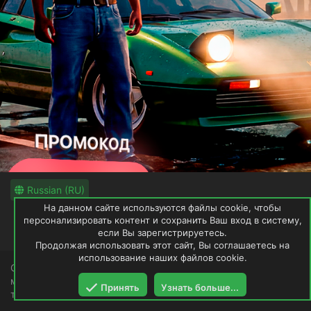
Russian (RU)
На данном сайте используются файлы cookie, чтобы
Обратная связь
Условия и правила
персонализировать контент и сохранить Ваш вход в систему,
Политика конфиденциальности
если Вы зарегистрируетесь.
Помощь
Продолжая использовать этот сайт, Вы соглашаетесь на
использование наших файлов cookie.
GTAWRLD не имеет и не претендует на права загруженных
модификаций. Ресурс будет удалён по первому
Принять
Узнать больше...
требованию владельца.