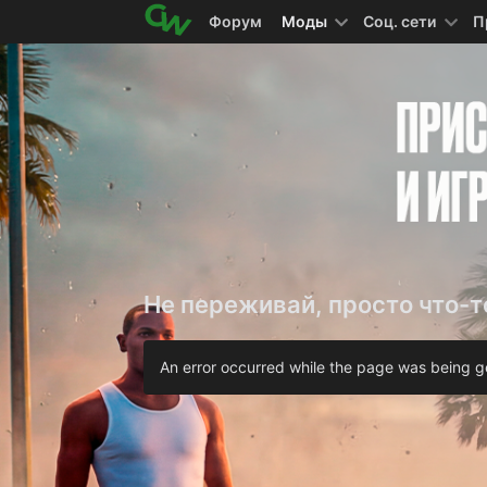
Форум
Моды
Соц. сети
П
Не переживай, просто что-т
An error occurred while the page was being ge