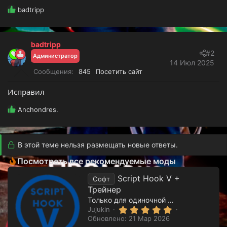
Р
badtripp
е
а
к
badtripp
ц
#2
и
Администратор
14 Июл 2025
и
Сообщения
845
Посетить сайт
:
Исправил
Р
Anchondres.
е
а
к
В этой теме нельзя размещать новые ответы.
ц
и
Посмотреть все рекомендуемые моды
и
:
Script Hook V +
Софт
Трейнер
Только для одиночной версии игры
5
Jujukin
.
Обновлено:
21 Мар 2026
0