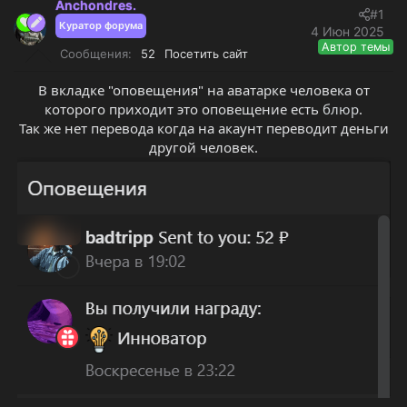
Anchondres.
е
ч
#1
м
а
Куратор форума
4 Июн 2025
ы
л
Автор темы
Сообщения
52
Посетить сайт
а
В вкладке "оповещения" на аватарке человека от
которого приходит это оповещение есть
блюр
.
Так же нет перевода когда на акаунт переводит деньги
другой человек.