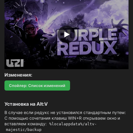
з
д
а
н
и
я
Изменения:​
Спойлер:
Список изменений
Установка на Alt:V​
В случае если редукс не установился стандартным путем:
С помощью сочетания клавиш WIN+R открываем окно и
вставляем команду:
%localappdata%/altv-
majestic/backup