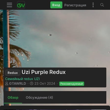
Регистрация
Вход
Uzi Purple Redux
Redux
Семейный redux UZI
А
Д
GTAWRLD
23 Окт 2024
Рекомендуемый
в
а
т
т
о
а
Обзор
Обсуждение (4)
р
с
о