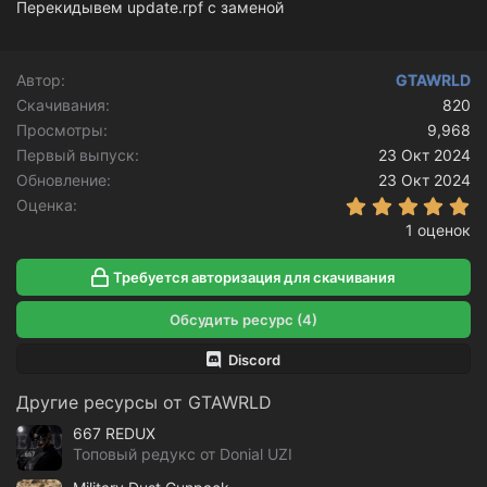
Перекидывем update.rpf с заменой
Автор
GTAWRLD
Скачивания
820
Просмотры
9,968
Первый выпуск
23 Окт 2024
Обновление
23 Окт 2024
5
Оценка
1 оценок
Требуется авторизация для скачивания
Обсудить ресурс (4)
Discord
Другие ресурсы от GTAWRLD
667 REDUX
Топовый редукс от Donial UZI