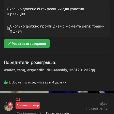
Сколько должно быть реакций для участия
0 реакций
Сколько должно пройти дней с момента регистрации
0 дней
Розыгрыш завершен
Победители розыгрыша:
wadez
tenq
ertydhdfh
drill4anskiy
1231231232qq
Р
LiLDoker
,
wauze
,
wivezz
и 4 других
е
а
к
CJ
ц
#2
и
Администратор
18 Май 2024
и
Сообщения
35
Посетить сайт