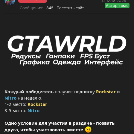
12 Май 2024
т
а
Автор темы
Сообщения
845
Посетить сайт
е
ч
м
а
ы
л
а
Каждый
победитель
получит подписку
Rockstar
и
Nitro
на неделю.
1-2 место:
Rockstar
3-5 место:
Nitro
Одно условие для участия в раздаче - позвать
друга, чтобы участвовать вместе