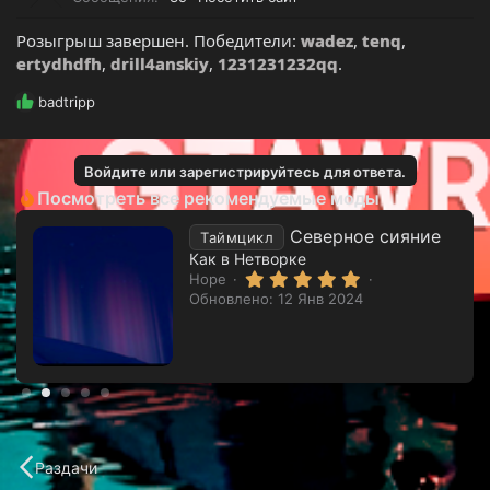
:
Розыгрыш завершен. Победители:
wadez
,
tenq
,
ertydhdfh
,
drill4anskiy
,
1231231232qq
.
Р
badtripp
е
а
к
Войдите или зарегистрируйтесь для ответа.
ц
Посмотреть все рекомендуемые моды
и
и
Северное сияние
Таймцикл
:
Как в Нетворке
5
Hope
.
Обновлено:
12 Янв 2024
0
0
з
в
ё
з
д
Раздачи