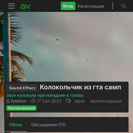
Регистрация
Вход
Колокольчик из гта самп
Sound Effect
Звук колокола при попадния в голову
А
Д
Т
fashion
17 Сен 2023
звуки
звукипопадания
в
а
е
Рекомендуемый
т
т
г
о
а
и
р
с
Обзор
Обсуждение (11)
о