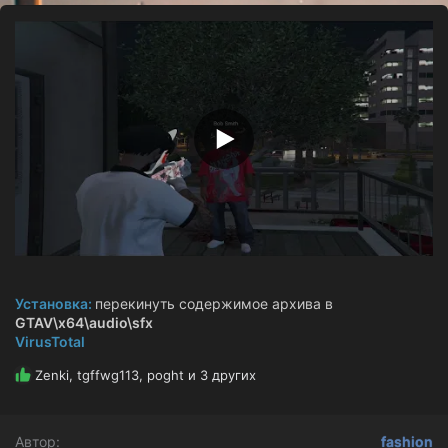
з
д
а
н
и
я
Установка:
перекинуть содержимое архива в
GTAV\x64\audio\sfx
VirusTotal
Р
Zenki
,
tgffwg113
,
poght
и 3 других
е
а
к
Автор
fashion
ц