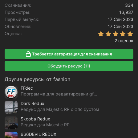
Скачивания
и
334
и
Просмотры
16,937
:
Первый выпуск
17 Сен 2023
Обновление
17 Сен 2023
5
Оценка
2 оценок
Требуется авторизация для скачивания
Обсудить ресурс (11)
Другие ресурсы от fashion
FFdec
Программа для редактировани gfx файлов GTA V
Dark Redux
Редукс для Majestic RP с фпс бустом
Skooba Redux
Редукс для Majestic RP
666DEVIL REDUX