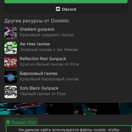
Discord
Другие ресурсы от Dominic
Gradient gunpack
Красивый градиент ганпак
Ам Ням ганпак
Зелёный ганпак с Ам Нямом
Reflection Red Gunpack
Красно-белый ганпак от Flow
Бирюзовый ганпак
Красивый бирюзовый ганпак
Sots Black Gunpack
Чёрный ганпак от Flow
Russian (RU)
На данном сайте используются файлы cookie, чтобы
Обратная связь
Условия и правила