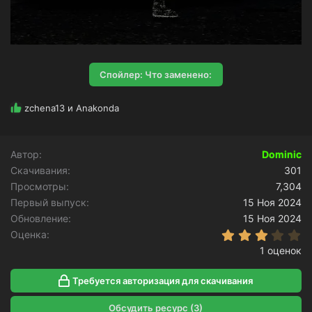
Спойлер:
Что заменено:
Р
zchena13
и
Anakonda
е
а
к
Автор
Dominic
ц
Скачивания
и
301
и
Просмотры
7,304
:
Первый выпуск
15 Ноя 2024
Обновление
15 Ноя 2024
3
Оценка
1 оценок
Требуется авторизация для скачивания
Обсудить ресурс (3)