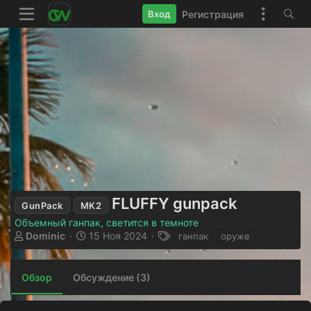
Регистрация
Вход
FLUFFY gunpack
GunPack
MK2
Объемный ганпак, светится в темноте
А
Д
Т
Dominic
15 Ноя 2024
ганпак
оруже
в
а
е
т
т
г
о
а
и
Обзор
Обсуждение (3)
р
с
о