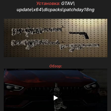
з
Установка:
GTAV\
д
update\x64\dlcpacks\patchday18ng
а
н
и
я
Обзор: