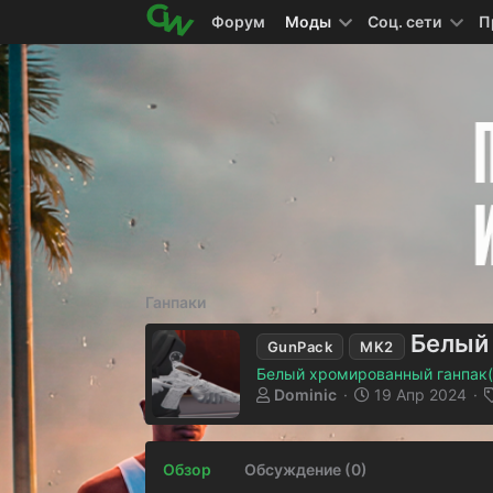
Форум
Моды
Соц. сети
П
Ганпаки
Белый
GunPack
MK2
Белый хромированный ганпак( 
А
Д
Dominic
19 Апр 2024
в
а
т
т
о
а
Обзор
Обсуждение (0)
р
с