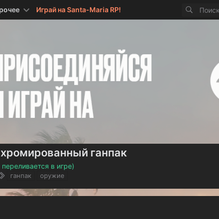
рочее
Играй на Santa-Maria RP!
 хромированный ганпак
переливается в игре)
Т
ганпак
оружие
е
г
и