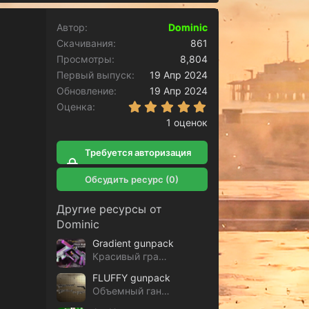
Автор
Dominic
Скачивания
861
Просмотры
8,804
Первый выпуск
19 Апр 2024
Обновление
19 Апр 2024
5.00 звёзд
Оценка
1 оценок
Требуется авторизация
для скачивания
Обсудить ресурс (0)
Другие ресурсы от
Dominic
Gradient gunpack
Красивый градиент ганпак
FLUFFY gunpack
Объемный ганпак, светится в темноте