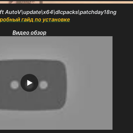
ft AutoV\update\x64\dlcpacks\patchday18ng
робный гайд по установке
Видео обзор