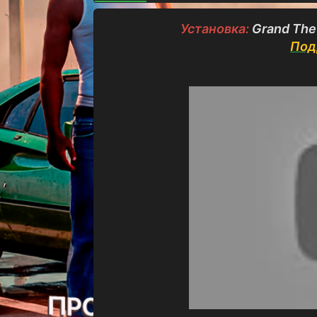
о
з
Установка:
Grand The
д
а
Под
н
и
я