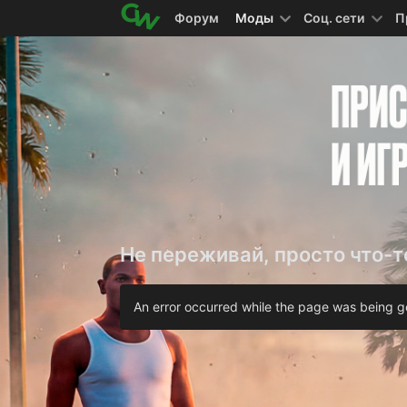
Форум
Моды
Соц. сети
П
Не переживай, просто что-т
An error occurred while the page was being ge