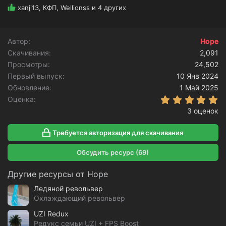
Р
xanji13
,
КФП
,
Wellionss
и 4 других
е
а
к
Автор
Hope
ц
Скачивания
и
2,091
и
Просмотры
24,502
:
Первый выпуск
10 Янв 2024
Обновление
1 Май 2025
5
Оценка
3 оценок
Требуется авторизация для скачивания
Обсудить ресурс (69)
Другие ресурсы от Hope
Ледяной револьвер
Охлаждающий револьвер
UZI Redux
Редукс семьи UZI + FPS Boost