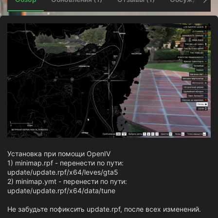
о
з
д
а
н
и
я
Установка при помощи OpenIV
1) minimap.rpf - перенести по пути:
update/update.rpf/x64/leves/gta5
2) minimap.ymt - перенести по пути:
update/update.rpf/x64/data/tune
Не забудьте пофиксить update.rpf, после всех изменений.