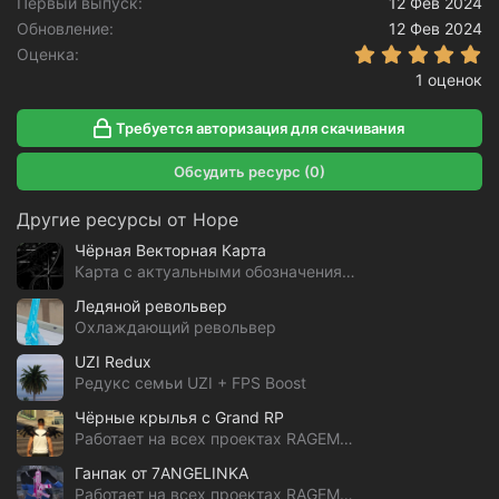
Первый выпуск
12 Фев 2024
Обновление
12 Фев 2024
5
Оценка
1 оценок
Требуется авторизация для скачивания
Обсудить ресурс (0)
Другие ресурсы от Hope
Чёрная Векторная Карта
Карта с актуальными обозначениями GTA 5 RP
Ледяной револьвер
Охлаждающий револьвер
UZI Redux
Редукс семьи UZI + FPS Boost
Чёрные крылья с Grand RP
Работает на всех проектах RAGEMP & alt:V
Ганпак от 7ANGELINKA
Работает на всех проектах RAGEMP & alt:V