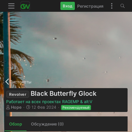
Регистрация
Вход
Пистолеты
Black Butterfly Glock
Revolver
Работает на всех проектах RAGEMP & alt:V
А
Д
Hope
12 Фев 2024
Рекомендуемый
в
а
т
т
о
а
Обзор
Обсуждение (0)
р
с