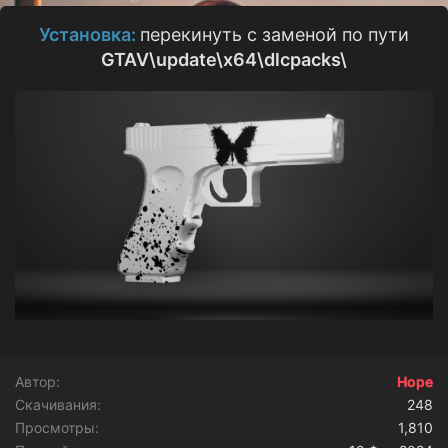
о
з
Установка:
перекинуть с заменой по пути
д
GTAV\update\x64\dlcpacks\
а
н
и
я
Автор
Hope
Скачивания
248
Просмотры
1,810