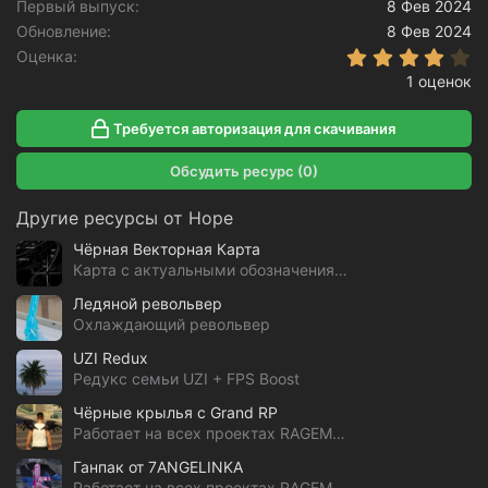
Первый выпуск
8 Фев 2024
Обновление
8 Фев 2024
4
Оценка
1 оценок
Требуется авторизация для скачивания
Обсудить ресурс (0)
Другие ресурсы от Hope
Чёрная Векторная Карта
Карта с актуальными обозначениями GTA 5 RP
Ледяной револьвер
Охлаждающий револьвер
UZI Redux
Редукс семьи UZI + FPS Boost
Чёрные крылья с Grand RP
Работает на всех проектах RAGEMP & alt:V
Ганпак от 7ANGELINKA
Работает на всех проектах RAGEMP & alt:V