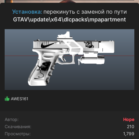
о
з
Установка:
перекинуть с заменой по пути
д
GTAV\update\x64\dlcpacks\mpapartment
а
н
и
я
Р
AWES161
е
а
к
Автор
Hope
ц
Скачивания
и
210
и
Просмотры
1,799
: