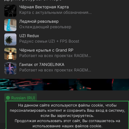
Чёрная Векторная Карта
Карта с актуальными обозначениями GTA 5 RP
Ледяной револьвер
Охлаждающий револьвер
UZI Redux
Редукс семьи UZI + FPS Boost
Чёрные крылья с Grand RP
Работает на всех проектах RAGEMP & alt:V
Ганпак от 7ANGELINKA
Работает на всех проектах RAGEMP & alt:V
Russian (RU)
На данном сайте используются файлы cookie, чтобы
Обратная связь
Условия и правила
персонализировать контент и сохранить Ваш вход в систему,
если Вы зарегистрируетесь.
Политика конфиденциальности
Помощь
Продолжая использовать этот сайт, Вы соглашаетесь на
использование наших файлов cookie.