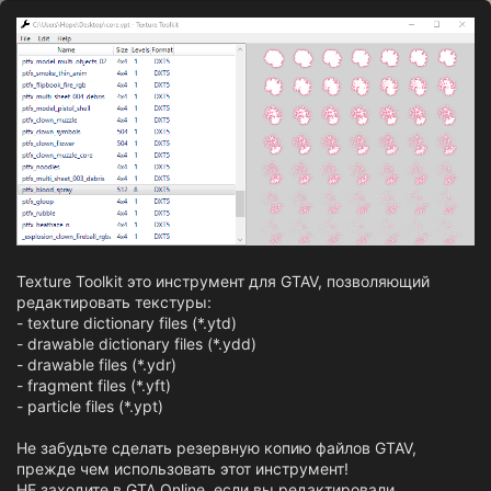
о
з
д
а
н
и
я
Texture Toolkit это инструмент для GTAV, позволяющий
редактировать текстуры:
- texture dictionary files (*.ytd)
- drawable dictionary files (*.ydd)
- drawable files (*.ydr)
- fragment files (*.yft)
- particle files (*.ypt)
Не забудьте сделать резервную копию файлов GTAV,
прежде чем использовать этот инструмент!
НЕ заходите в GTA Online, если вы редактировали