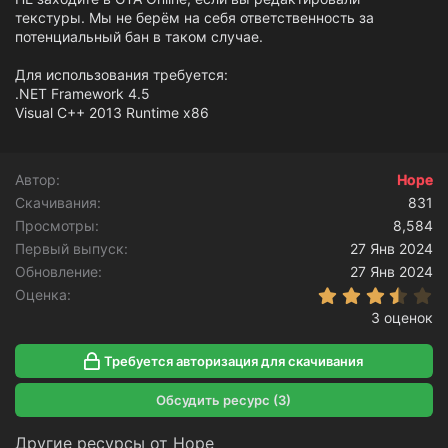
текстуры. Мы не берём на себя ответственность за
потенциальный бан в таком случае.
Для использования требуется:
.NET Framework 4.5
Visual C++ 2013 Runtime x86
Автор
Hope
Скачивания
831
Просмотры
8,584
Первый выпуск
27 Янв 2024
Обновление
27 Янв 2024
3
Оценка
3 оценок
Требуется авторизация для скачивания
Обсудить ресурс (3)
Другие ресурсы от Hope