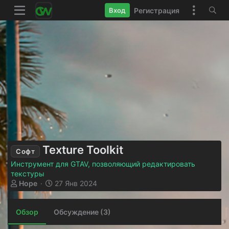
Регистрация
Вход
Texture Toolkit
Софт
Инструмент для GTAV, позволяющий редактировать
текстуры
А
Д
Hope
27 Янв 2024
в
а
т
т
Обзор
о
Обсуждение (3)
а
р
с