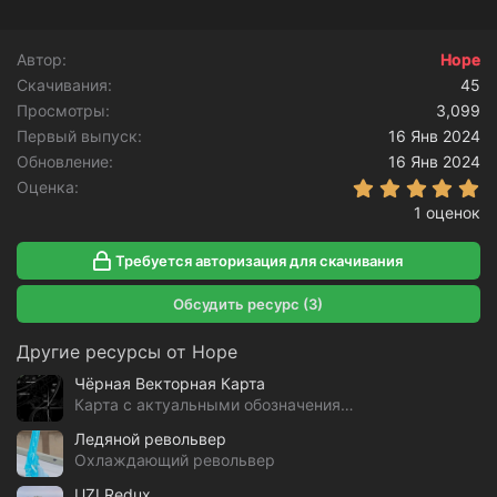
е
а
к
Автор
Hope
ц
Скачивания
и
45
и
Просмотры
3,099
:
Первый выпуск
16 Янв 2024
Обновление
16 Янв 2024
5
Оценка
1 оценок
Требуется авторизация для скачивания
Обсудить ресурс (3)
Другие ресурсы от Hope
Чёрная Векторная Карта
Карта с актуальными обозначениями GTA 5 RP
Ледяной револьвер
Охлаждающий револьвер
UZI Redux