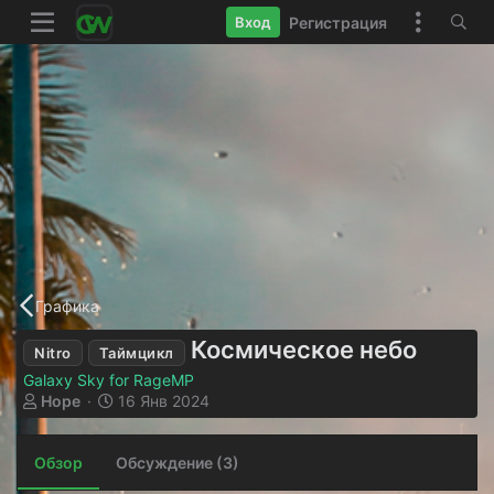
Регистрация
Вход
Графика
Космическое небо
Nitro
Таймцикл
Galaxy Sky for RageMP
А
Д
Hope
16 Янв 2024
в
а
т
т
Обзор
о
Обсуждение (3)
а
р
с