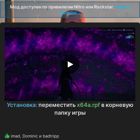
о
Мод доступен по привилегии Nitro или Rockstar.
Узнать
з
больше...
д
а
н
и
я
Установка:
переместить
x64a.rpf
в корневую
папку игры
Р
imad
,
Dominic
и
badtripp