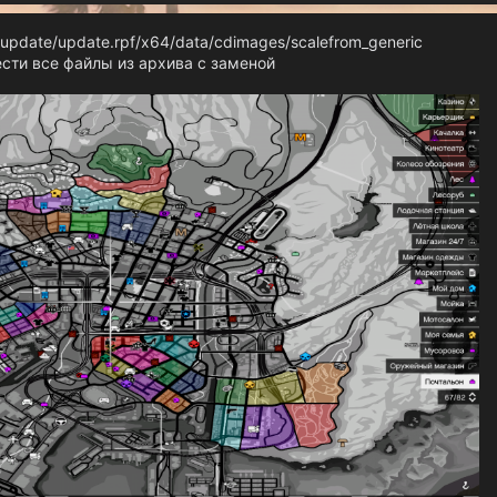
update/update.rpf/x64/data/cdimages/scalefrom_generiс
сти все файлы из архива с заменой