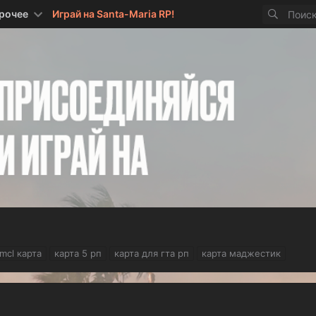
рочее
Играй на Santa-Maria RP!
mcl карта
карта 5 рп
карта для гта рп
карта маджестик