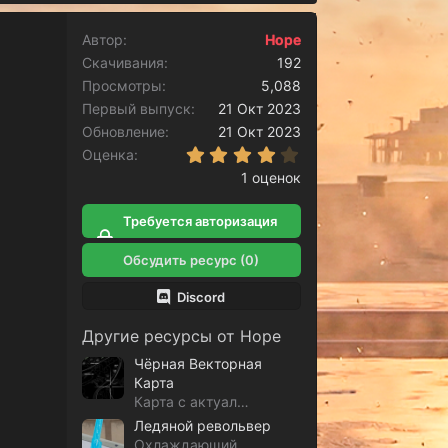
Автор
Hope
Скачивания
192
Просмотры
5,088
Первый выпуск
21 Окт 2023
Обновление
21 Окт 2023
4.00 звёзд
Оценка
1 оценок
Требуется авторизация
для скачивания
Обсудить ресурс (0)
Discord
Другие ресурсы от Hope
Чёрная Векторная
Карта
Карта с актуальными обозначениями GTA 5 RP
Ледяной револьвер
Охлаждающий револьвер