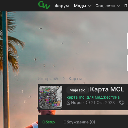
Форум
Моды
Соц. сети
П
Интерфейс
Карты
Карта MCL
Majestic
карта mcl для маджестика
А
Д
Т
Hope
21 Окт 2023
в
а
е
т
т
г
о
а
и
Обзор
Обсуждение (0)
р
с