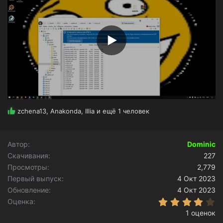
Р
zchena13
,
Anakonda
,
Illia
и ещё 1 человек
е
а
к
Автор
Dominic
ц
Скачивания
и
227
и
Просмотры
2,779
:
Первый выпуск
4 Окт 2023
Обновление
4 Окт 2023
4
Оценка
1 оценок