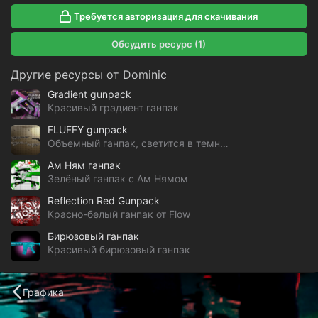
Требуется авторизация для скачивания
Обсудить ресурс (1)
Другие ресурсы от Dominic
Gradient gunpack
Красивый градиент ганпак
FLUFFY gunpack
Объемный ганпак, светится в темноте
Ам Ням ганпак
Зелёный ганпак с Ам Нямом
Reflection Red Gunpack
Красно-белый ганпак от Flow
Бирюзовый ганпак
Красивый бирюзовый ганпак
Графика