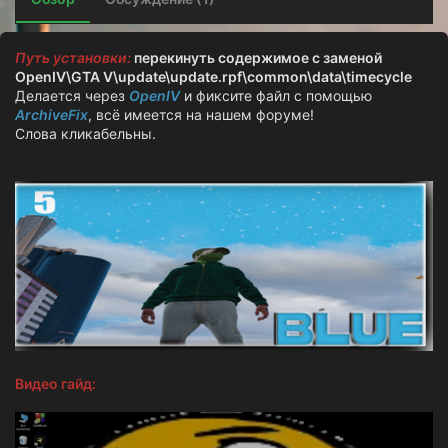
о
з
д
Путь установки:
перекинуть содержимое с заменой
а
OpenIV\GTA V\update\update.rpf\common\data\timecycle
н
Делается через
OpenIV
и фиксите файл с помощью
и
ArchiveFix
, всё имеется на нашем форуме!
я
Слова кликабельны.
Видео гайд: