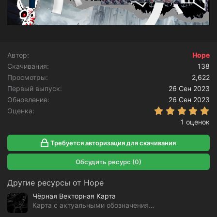
Автор
Hope
Скачивания
138
Просмотры
2,622
Первый выпуск
26 Сен 2023
Обновление
26 Сен 2023
5
Оценка
1 оценок
Требуется авторизация для скачивания
Обсудить ресурс (0)
Другие ресурсы от Hope
Чёрная Векторная Карта
Карта с актуальными обозначениями GTA 5 RP