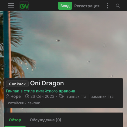
Регистрация
Вход
Oni Dragon
GunPack
Ганпак в стиле китайского дракона
А
Д
Т
Hope
26 Сен 2023
ганпак гта
заменки гта
в
а
е
китайский ганпак
т
т
г
о
а
и
р
с
Обзор
Обсуждение (0)
о