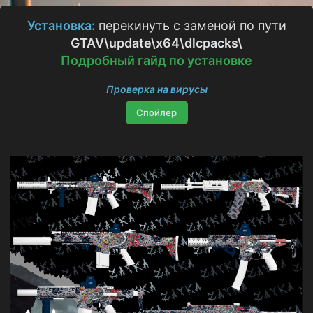
з
д
Установка:
перекинуть с заменой по пути
а
GTAV\update\x64\dlcpacks
\
н
и
Подробный гайд по установке
я
Проверка на вирусы
Спойлер