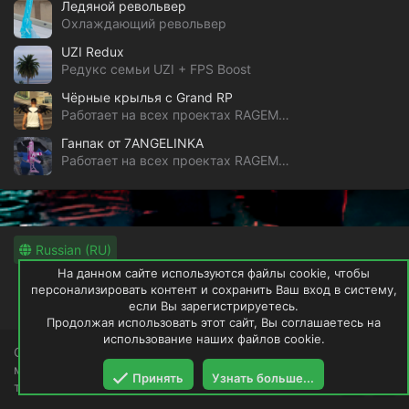
Ледяной револьвер
Охлаждающий револьвер
UZI Redux
Редукс семьи UZI + FPS Boost
Чёрные крылья с Grand RP
Работает на всех проектах RAGEMP & alt:V
Ганпак от 7ANGELINKA
Работает на всех проектах RAGEMP & alt:V
Russian (RU)
На данном сайте используются файлы cookie, чтобы
Обратная связь
Условия и правила
персонализировать контент и сохранить Ваш вход в систему,
Политика конфиденциальности
если Вы зарегистрируетесь.
Помощь
Продолжая использовать этот сайт, Вы соглашаетесь на
использование наших файлов cookie.
GTAWRLD не имеет и не претендует на права загруженных
модификаций. Ресурс будет удалён по первому
Принять
Узнать больше...
требованию владельца.
С
С