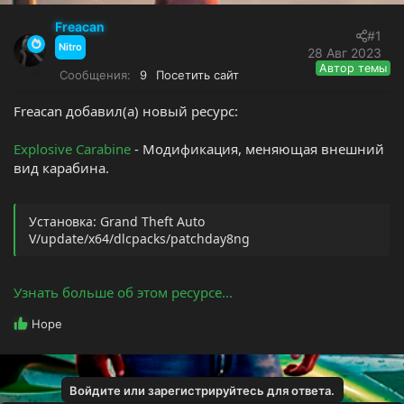
т
а
е
ч
Freacan
#1
м
а
Nitro
28 Авг 2023
ы
л
Автор темы
Сообщения
9
Посетить сайт
а
Freacan добавил(а) новый ресурс:
Explosive Carabine
- Модификация, меняющая внешний
вид карабина.
Установка: Grand Theft Auto
V/update/x64/dlcpacks/patchday8ng
Узнать больше об этом ресурсе...
Р
Hope
е
а
к
ц
Войдите или зарегистрируйтесь для ответа.
и