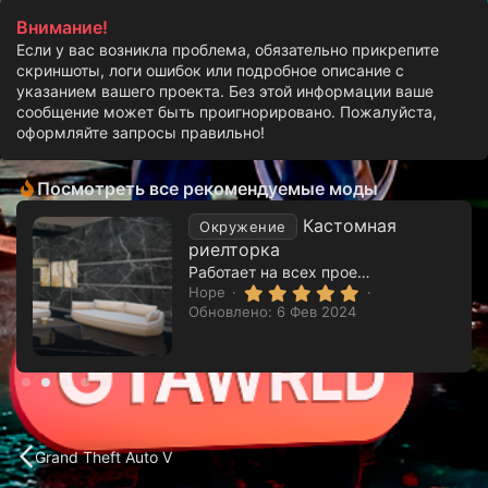
и
Внимание!
:
Если у вас возникла проблема, обязательно прикрепите
скриншоты, логи ошибок или подробное описание с
указанием вашего проекта. Без этой информации ваше
сообщение может быть проигнорировано. Пожалуйста,
оформляйте запросы правильно!
Посмотреть все рекомендуемые моды
Кастомная
Окружение
риелторка
Работает на всех проектах RAGEMP & FiveM
5
Hope
.
Обновлено:
6 Фев 2024
0
0
з
в
ё
з
д
Grand Theft Auto V