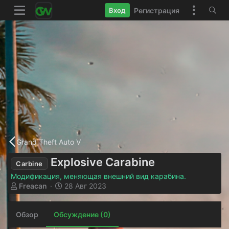
Регистрация
Вход
Grand Theft Auto V
Explosive Carabine
Carbine
Модификация, меняющая внешний вид карабина.
А
Д
Freacan
28 Авг 2023
в
а
т
т
Обзор
о
Обсуждение (0)
а
р
н