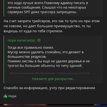
это надо лучше всего Главному админу писать в
личные сообщения. Слышал что на некоторых
серверах 5РП даже трассера запрещены.
На счет запрета трейсеров, это так то тупо но при этом
не совсем, но дает большое приемущество, тк ты
видишь от куда по тебе стреляли.
Hope написал(а):
Тогда все правильно понял.
Мусор можно удалять спокойно, это делают в
большинстве редуксов.
Помимо листвы я бы ещё не удалял деревья и не
трогал бы большие объекты по типу зданий.
Автоматическое объединение с предыдущим постом
Нажмите для раскрытия...
Спасибо за информацию, учту при редактировании
Если прямо вообще не хочется рисковать ни на
капельку, то поддержу. Но как будто уже лишнее
Р
Hope
писать ГА
е
а