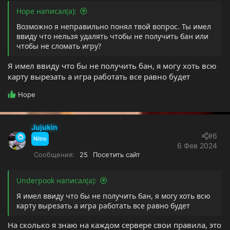
Hope написал(а):
Возможно я неправильно понял твой вопрос. Ты имел
ввиду что нельзя удалять чтобы не получить бан или
чтобы не сломать игру?
Я имел ввиду что бы не получить бан, я могу хоть всю
карту вырезать а игра работать все равно будет
Р
Hope
е
а
к
Jujukin
ц
#6
Nitro
и
6 Фев 2024
и
Сообщения
25
Посетить сайт
:
Underpook написал(а):
Я имел ввиду что бы не получить бан, я могу хоть всю
карту вырезать а игра работать все равно будет
На сколько я знаю на каждом сервере свои правила, это