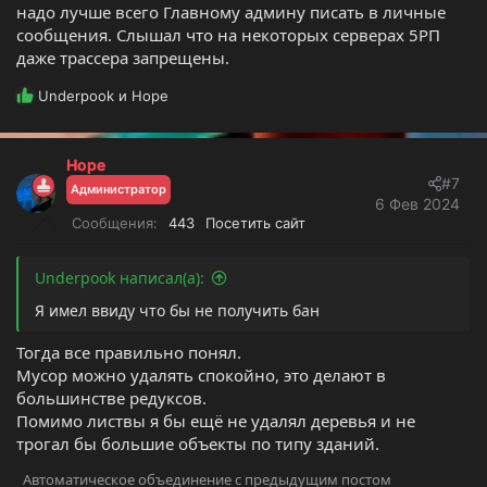
надо лучше всего Главному админу писать в личные
сообщения. Слышал что на некоторых серверах 5РП
даже трассера запрещены.
Р
Underpook
и
Hope
е
а
к
Hope
ц
#7
Администратор
и
6 Фев 2024
и
Сообщения
443
Посетить сайт
:
Underpook написал(а):
Я имел ввиду что бы не получить бан
Тогда все правильно понял.
Мусор можно удалять спокойно, это делают в
большинстве редуксов.
Помимо листвы я бы ещё не удалял деревья и не
трогал бы большие объекты по типу зданий.
Автоматическое объединение с предыдущим постом