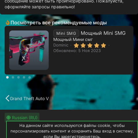
сообщение может быть проигнорировано. Пожалуйста,
оформляйте запросы правильно!
Посмотреть все рекомендуемые моды
Мощный Mini SMG
Mini SMG
Мощный Мини смг
5
Dominic
.
Обновлено:
5 Ноя 2023
0
0
з
в
ё
з
д
Grand Theft Auto V
Russian (RU)
На данном сайте используются файлы cookie, чтобы
Обратная связь
Условия и правила
персонализировать контент и сохранить Ваш вход в систему,
Политика конфиденциальности
если Вы зарегистрируетесь.
Помощь