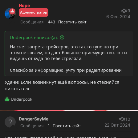
к
Hope
ц
#9
Администратор
и
6 Фев 2024
и
Сообщения
443
Посетить сайт
:
Underpook написал(а):
На счет запрета трейсеров, это так то тупо но при
этом не совсем, но дает большое приемущество, тк ты
видишь от куда по тебе стреляли.
Спасибо за информацию, учту при редактировании
Удачи! Если возникнут ещё вопросы, не стесняйся
писать в лс
Р
Underpook
е
а
к
DangerSayMe
#10
ц
22 Окт 2024
Сообщения
1
Посетить сайт
и
и
Что делать трава вообще не вырезается, сколько
: