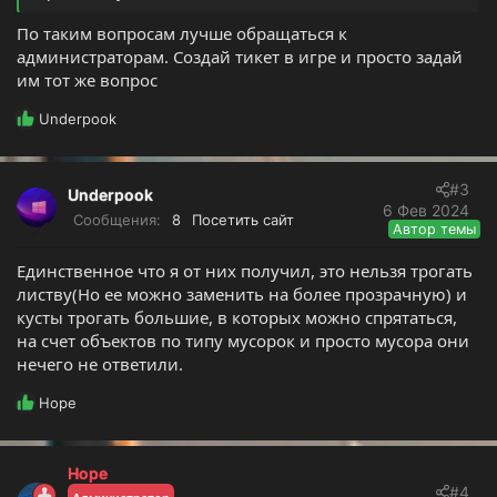
По таким вопросам лучше обращаться к
администраторам. Создай тикет в игре и просто задай
им тот же вопрос
Р
Underpook
е
а
к
#3
Underpook
ц
6 Фев 2024
и
Сообщения
8
Посетить сайт
Автор темы
и
:
Единственное что я от них получил, это нельзя трогать
листву(Но ее можно заменить на более прозрачную) и
кусты трогать большие, в которых можно спрятаться,
на счет объектов по типу мусорок и просто мусора они
нечего не ответили.
Р
Hope
е
а
к
Hope
ц
#4