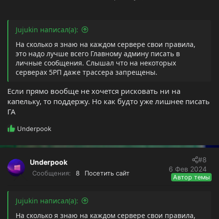
Jujukin написал(а):
На сколько я знаю на каждом сервере свои правила,
это надо лучше всего Главному админу писать в
личные сообщения. Слышал что на некоторых
серверах 5РП даже трассера запрещены.
Если прямо вообще не хочется рисковать ни на
капельку, то поддержу. Но как будто уже лишнее писать
ГА
Р
Underpook
е
а
к
#8
Underpook
ц
6 Фев 2024
и
Сообщения
8
Посетить сайт
Автор темы
и
:
Jujukin написал(а):
На сколько я знаю на каждом сервере свои правила,