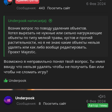
Администратор
и
6 Фев 2024
и
Сообщения
443
Посетить сайт
:
Underpook написал(а):
Возник вопрос по поводу удаления объектов.
Хотел вырезать не нужные или сильно нагружающие
объекты по типу мелкой травы, кустов и прочей
растительности, но я не знаю какие объекты нельзя
удалять или как либо вообще редактировать.
Проект Majestic.
Возможно я неправильно понял твой вопрос. Ты имел
ввиду что нельзя удалять чтобы не получить бан или
чтобы не сломать игру?
Р
Underpook
е
а
к
#5
Underpook
ц
6 Фев 2024
и
Сообщения
8
Посетить сайт
Автор темы
и
: