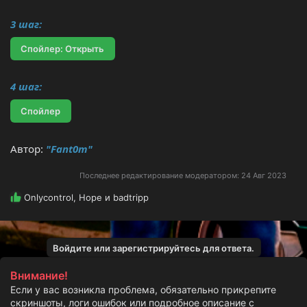
3 шаг:
Спойлер:
Открыть
4 шаг:
Спойлер
Автор:
"Fant0m"
Последнее редактирование модератором:
24 Авг 2023
Р
Onlycontrol
,
Hope
и
badtripp
е
а
к
ц
Войдите или зарегистрируйтесь для ответа.
и
и
Внимание!
:
Если у вас возникла проблема, обязательно прикрепите
скриншоты, логи ошибок или подробное описание с