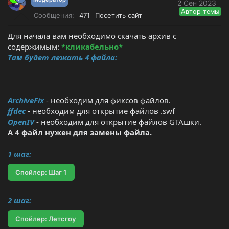
2 Сен 2023
т
а
Автор темы
Сообщения
471
Посетить сайт
е
ч
м
а
Для начала вам необходимо скачать архив с
ы
л
содержимым:
*кликабельно*
а
Там будет лежать 4 файла:
ArchiveFix
- необходим для фиксов файлов.
ffdec
- необходим для открытие файлов .swf
OpenIV
- необходим для открытие файлов GTAшки.
А 4 файл нужен для замены файла.
1 шаг:
Спойлер:
Шаг 1
2 шаг:
Спойлер:
Летсгоу