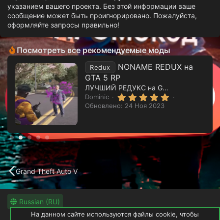
указанием вашего проекта. Без этой информации ваше
сообщение может быть проигнорировано. Пожалуйста,
оформляйте запросы правильно!
Посмотреть все рекомендуемые моды
NONAME REDUX на
Redux
GTA 5 RP
ЛУЧШИЙ РЕДУКС на GTA 5 RP
5
Dominic
.
Обновлено:
24 Ноя 2023
0
0
з
в
ё
з
д
Grand Theft Auto V
Russian (RU)
На данном сайте используются файлы cookie, чтобы
Обратная связь
Условия и правила