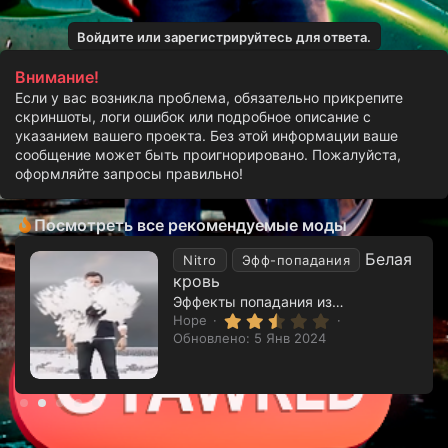
Войдите или зарегистрируйтесь для ответа.
Внимание!
Если у вас возникла проблема, обязательно прикрепите
скриншоты, логи ошибок или подробное описание с
указанием вашего проекта. Без этой информации ваше
сообщение может быть проигнорировано. Пожалуйста,
Заменяем
: GTAV/update/x64/dlcpacks
оформляйте запросы правильно!
Посмотреть все рекомендуемые моды
Белая
Nitro
Эфф-попадания
кровь
Эффекты попадания из whiteys redux
2
Hope
.
Обновлено:
5 Янв 2024
5
0
з
в
ё
з
д