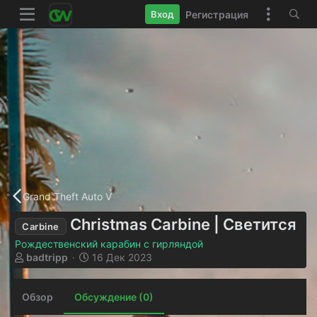
Регистрация
Вход
Grand Theft Auto V
Christmas Carbine | Светится
Carbine
Рождественский карабин с гирляндой
А
Д
badtripp
16 Дек 2023
в
а
т
т
Обзор
о
Обсуждение (0)
а
р
н