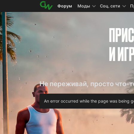
Форум
Моды
Соц. сети
П
Не переживай, просто что-т
An error occurred while the page was being ge