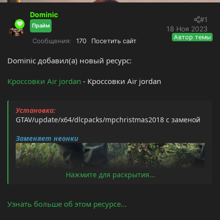
т
а
е
ч
Dominic
#1
м
а
Прайм
18 Ноя 2023
ы
л
Автор темы
Сообщения
170
Посетить сайт
а
Dominic добавил(а) новый ресурс:
Кроссовки Air jordan
- Кроссовки Air jordan
Установка:
GTAV/update/x64/dlcpacks/mpchristmas2018 с заменой
Заменяет неонки
Нажмите для раскрытия...
Узнать больше об этом ресурсе...