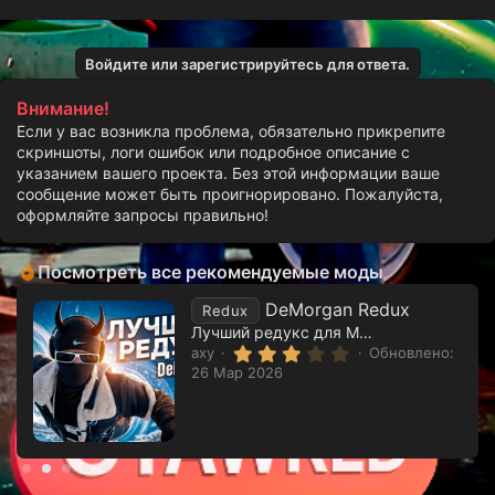
Войдите или зарегистрируйтесь для ответа.
Внимание!
Если у вас возникла проблема, обязательно прикрепите
скриншоты, логи ошибок или подробное описание с
указанием вашего проекта. Без этой информации ваше
сообщение может быть проигнорировано. Пожалуйста,
оформляйте запросы правильно!
Посмотреть все рекомендуемые моды
DeMorgan Redux
Redux
Лучший редукс для Majestic с РП графикой
3
axy
Обновлено:
.
26 Мар 2026
3
3
з
в
ё
з
д