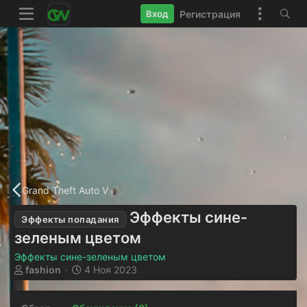
Регистрация
Вход
Grand Theft Auto V
Эффекты сине-
Эффекты попадания
зеленым цветом
Эффекты сине-зеленым цветом
А
Д
fashion
4 Ноя 2023
в
а
т
т