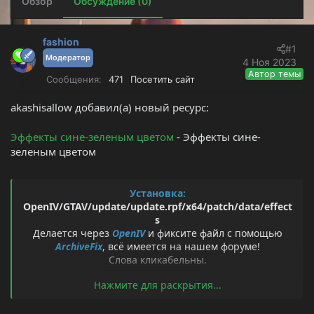
Обзор
о
Обсуждение (0)
а
р
н
т
а
е
ч
fashion
#1
м
а
Модератор
4 Ноя 2023
ы
л
Автор темы
Сообщения
471
Посетить сайт
а
akashisallow добавил(а) новый ресурс:
Эффекты сине-зеленым цветом
- Эффекты сине-
зеленым цветом
Установка:
OpenIV/GTAV/update/update.rpf/x64/patch/data/effect
s
Делается через
OpenIV
и фиксите файл с помощью
ArchiveFix
, всё имеется на нашем форуме!
Слова кликабельны.
Нажмите для раскрытия...