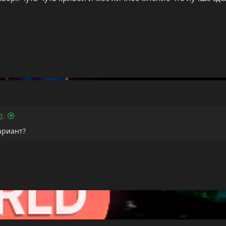
):
ариант?