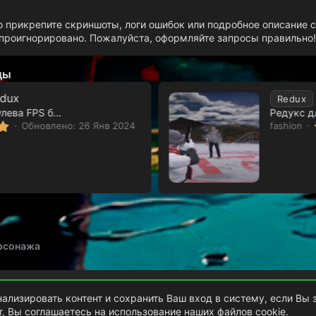
о прикрепите скриншоты, логи ошибок или подробное описание с
роигнорировано. Пожалуйста, оформляйте запросы правильно!
ды
edux
Redux
Топовый редукс для тулева FPS бустом
Редукс д
5
Обновлено:
26 Янв 2024
fashion
.
0
0
з
в
ё
з
д
рсонажа
Обратная связь
Условия и правила
ализировать контент и сохранить Ваш вход в систему, если Вы 
, Вы соглашаетесь на использование наших файлов cookie.