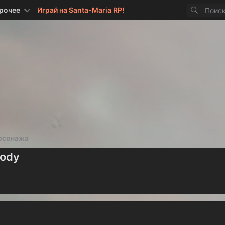
рочее
Играй на Santa-Maria RP!
рсонажа
body