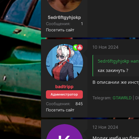
5edr6ftgyhjokp
Сообщения
1
Посетить сайт
10 Ноя 2024
5edr6ftgyhjokp нап
как закинуть ?
В описании же инст
badtripp
Администратор
Telegram:
GTAWRLD
| D
Сообщения
845
Посетить сайт
12 Ноя 2024
Модик имба,но блек