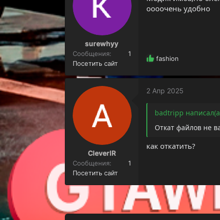
оооочень удобно
surewhyy
Сообщения
1
Р
fashion
Посетить сайт
е
а
к
2 Апр 2025
ц
и
и
badtripp написал(а
:
Откат файлов не в
как откатить?
CleverIR
Сообщения
1
Посетить сайт