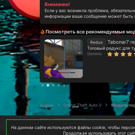
Внимание!
Если у вас возникла проблема, обязательн
информации ваше сообщение может быть п
Посмотреть все рекомендуемые мо
переливается)
Tabonar7 r
Redux
:
7 Фев 2024
Dominic
Форум
Grand Theft Auto V
Модели пе
Russian (RU)
На данном сайте используются файлы cookie, чтобы персон
Продолжая использовать этот сайт