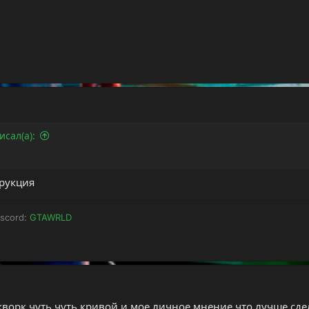
исал(а):
рукция
iscord:
GTAWRLD
ворк чуть чуть кривой и мое личное мнение что лучше сдел