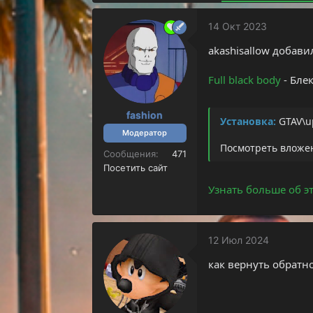
т
а
е
ч
14 Окт 2023
м
а
ы
л
akashisallow добави
а
Full black body
- Бле
fashion
Установка:
GTAV\up
Модератор
Посмотреть вложе
Сообщения
471
Посетить сайт
Узнать больше об эт
12 Июл 2024
как вернуть обратн