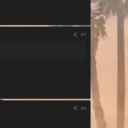
#3
#4