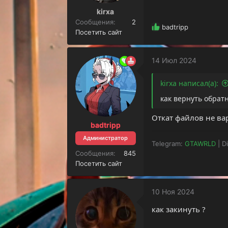
kirxa
Сообщения
2
Р
badtripp
Посетить сайт
е
а
к
14 Июл 2024
ц
и
и
kirxa написал(а):
:
как вернуть обрат
Откат файлов не ва
badtripp
Администратор
Telegram:
GTAWRLD
| D
Сообщения
845
Посетить сайт
10 Ноя 2024
как закинуть ?