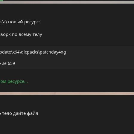
л(а) новый ресурс:
кворк по всему телу
date\x64\dlcpacks\patchday4ng
ние 659
ом ресурсе...
о тело дайте файл