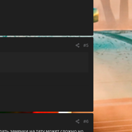
#5
#6
ать заменки на тату,может сложно но