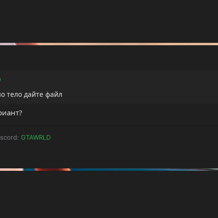
но тело дайте файл
риант?
iscord:
GTAWRLD