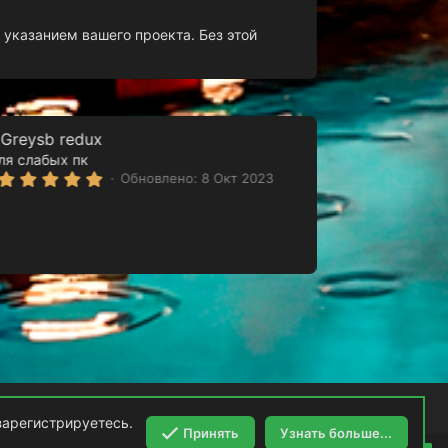
 указанием вашего проекта. Без этой
Greysb redux
ля слабых пк
5
Обновлено:
8 Окт 2023
.
0
0
з
в
ё
з
д
Политика конфиденциальности
Помощь
зарегистрируетесь.
Принять
Узнать больше...