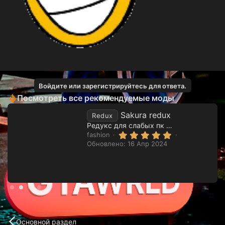
Войдите или зарегистрируйтесь для ответа.
Посмотреть все рекомендуемые моды
Sakura redux
Redux
Редукс для слабых пк от мододелов emmie mods
5
fashion
.
Обновлено:
16 Апр 2024
0
0
з
в
ё
з
д
Основной раздел