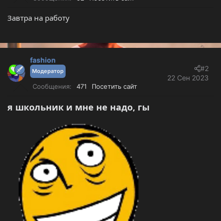
е
ч
м
а
Завтра на работу
ы
л
а
fashion
#2
Модератор
22 Сен 2023
Сообщения
471
Посетить сайт
я школьник и мне не надо, гы