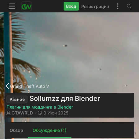
Регистрация
Вход
Grand Theft Auto V
Sollumzz для Blender
Разное
Плагин для моддинга в Blender
А
Д
GTAWRLD
3 Июн 2025
в
а
т
т
Обзор
о
Обсуждение (1)
а
р
н