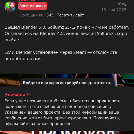
Blender 4.2+
#2
Администратор
19 Ноя 2025
Начиная с версии Blender 4.2, Sollumz можно
Сообщения
845
Посетить сайт
установить как расширение из нашего репозитория:
https://repo.sollumz.org/
.
Вышел Blender 5.0. Sollumz 2.7.2 пока с ним не работает.
Оставайтесь на Blender 4.5, новая версия Sollumz скоро
Сначала добавьте
https://repo.sollumz.org/
как
выйдет.
удалённый репозиторий:
Перейдите в
Настройки (Preferences) > Получить
Если Blender установлен через Steam — отключите
расширения (Get Extensions) > Репозитории
(Repositories) > + > Добавить удалённый
автообновления.
репозиторий (Add Remote Repository)
.
? Ранние версии Blender (до 4.2)​
Войдите или зарегистрируйтесь для ответа.
?
Скачайте
файл Sollumz.zip (справа кнопка скачать)
? Откройте
Blender
, перейдите в
Edit > Preferences >
Внимание!
Add-ons
Если у вас возникла проблема, обязательно прикрепите
➕ Нажмите
Install...
и выберите скачанный ZIP-файл.
скриншоты, логи ошибок или подробное описание с
✅ После установки
включите аддон
, установив
указанием вашего проекта. Без этой информации ваше
галочку рядом с его названием.
сообщение может быть проигнорировано. Пожалуйста,
?
Перезапустите Blender
для завершения установки.
оформляйте запросы правильно!