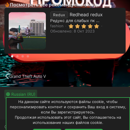
Посмотреть все рекомендуемые моды
Redhead redux
Redux
Редукс для слабых пк от мододелов emmie mods
5
fashion
.
Обновлено:
8 Окт 2023
0
0
з
в
ё
з
д
Grand Theft Auto V
Russian (RU)
На данном сайте используются файлы cookie, чтобы
Обратная связь
Условия и правила
персонализировать контент и сохранить Ваш вход в систему,
Политика конфиденциальности
если Вы зарегистрируетесь.
Помощь
Продолжая использовать этот сайт, Вы соглашаетесь на
использование наших файлов cookie.
GTAWRLD не имеет и не претендует на права загруженных