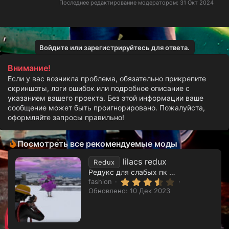
Последнее редактирование модератором:
31 Окт 2024
Войдите или зарегистрируйтесь для ответа.
Внимание!
Если у вас возникла проблема, обязательно прикрепите
скриншоты, логи ошибок или подробное описание с
указанием вашего проекта. Без этой информации ваше
сообщение может быть проигнорировано. Пожалуйста,
оформляйте запросы правильно!
Посмотреть все рекомендуемые моды
lilacs redux
Redux
Редукс для слабых пк от мододелов emmie mods
3
fashion
.
Обновлено:
10 Дек 2023
Заменяет​
7
5
Резиновые перчатки
з
в
Установка​
ё