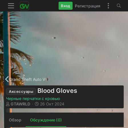
Регистрация
Вход
Grand Theft Auto V
Blood Gloves
Аксессуары
Черные перчатки с кровью
А
Д
GTAWRLD
26 Окт 2024
в
а
т
т
Обзор
о
Обсуждение (0)
а
р
н