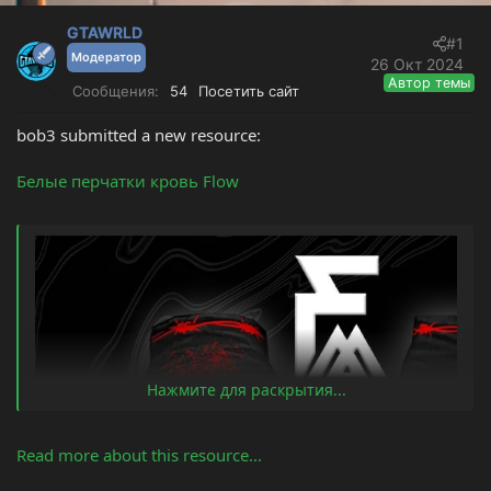
т
а
е
ч
GTAWRLD
#1
м
а
Модератор
26 Окт 2024
ы
л
Автор темы
Сообщения
54
Посетить сайт
а
bob3 submitted a new resource:
Белые перчатки кровь Flow
Нажмите для раскрытия...
Read more about this resource...