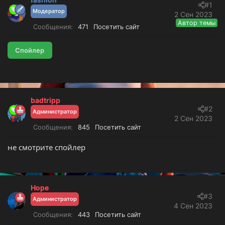
#1
т
а
Модератор
2 Сен 2023
е
ч
Автор темы
Сообщения
471
Посетить сайт
м
а
ы
л
а
Спойлер
badtripp
#2
Администратор
2 Сен 2023
Сообщения
845
Посетить сайт
не смотрите спойлер
Hope
#3
Администратор
4 Сен 2023
Сообщения
443
Посетить сайт