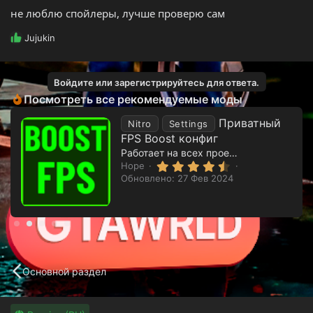
не люблю спойлеры, лучше проверю сам
Р
Jujukin
е
а
к
Войдите или зарегистрируйтесь для ответа.
ц
Посмотреть все рекомендуемые моды
и
и
Приватный
Nitro
Settings
:
FPS Boost конфиг
Работает на всех проектах RAGEMP & alt:V
4
Hope
.
Обновлено:
27 Фев 2024
8
3
з
в
ё
з
д
Основной раздел