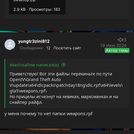
2.9 KB · Просмотры: 183
#3
yungtr3zini812
19 Июн 2024
Сообщения
12
Посетить сайт
Автор темы
akashisallow написал(а):
Приветствую! Вот эти файлы перекиньте по пути
OpenIV\Grand Theft Auto
V\update\x64\dlcpacks\patchday18ng\dlc.rpf\x64\levels\
gta5\weapons.rpf\
Но прицелы исчезнут на хевиках, марксманках и на
снайпер райфл.
у меня почему то нет папки weapons.rpf