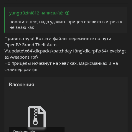
yungtr3zini812 написал(а):
помогите плс, надо удалить прицел с хевика в игре а я
не знаю как
Приветствую! Вот эти файлы перекиньте по пути
OpenIV\Grand Theft Auto
V\update\x64\dlcpacks\patchday18ng\dlc.rpf\x64\levels\gt
a5\weapons.rpf\
Но прицелы исчезнут на хевиках, марксманках и на
снайпер райфл.
Вложения
Desktop.zip