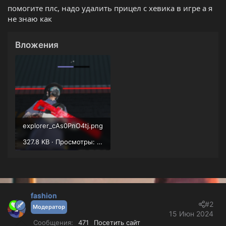
е
ч
помогите плс, надо удалить прицел с хевика в игре а я
м
а
не знаю как
ы
л
а
Вложения
explorer_cAs0PnO4tj.png
327.8 KB · Просмотры: 200
fashion
#2
Модератор
15 Июн 2024
Сообщения
471
Посетить сайт