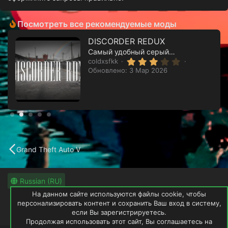
Посмотреть все рекомендуемые моды
DISCORDER REDUX
Самый удобный серый редукс
3
coldxsfkk
.
Обновлено:
3 Мар 2026
0
0
з
в
ё
з
д
Grand Theft Auto V
Russian (RU)
На данном сайте используются файлы cookie, чтобы
Обратная связь
Условия и правила
персонализировать контент и сохранить Ваш вход в систему,
Политика конфиденциальности
если Вы зарегистрируетесь.
Помощь
Продолжая использовать этот сайт, Вы соглашаетесь на