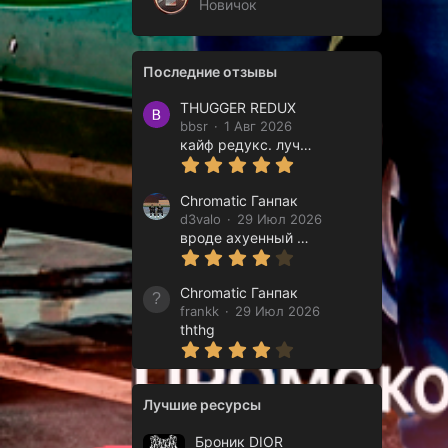
Новичок
Последние отзывы
THUGGER REDUX
bbsr
1 Авг 2026
кайф редукс. лучший
5.00 звёзд
Chromatic Ганпак
d3valo
29 Июл 2026
вроде ахуенный но ща буду в игре тестить
4.00 звёзд
Chromatic Ганпак
frankk
29 Июл 2026
ththg
4.00 звёзд
Лучшие ресурсы
Броник DIOR