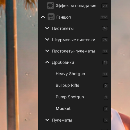
Эффекты попадания
29
Ганшоп
212
Пистолеты
74
Штурмовые винтовки
78
Пистолеты-пулеметы
18
Дробовики
11
Heavy Shotgun
10
Bullpup Rifle
0
Pump Shotgun
1
Musket
0
Пулеметы
5