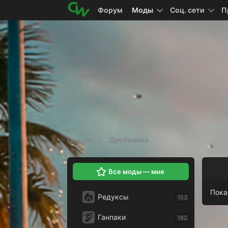
Форум
Моды
Соц. сети
П
Ганшоп
Дробовики
Все моды — мне
Пока
Редуксы
153
Ганпаки
182