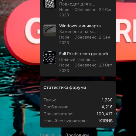
Подходит для всех проектов RageMP
Hope
Обновлено:
24 Сен
2023
Windows миникарта
Замененка на миникарту для гта рп
Hope
Обновлено:
2 Сен
2023
Full Printstream gunpack
Полный ганпак Принтстрим
Hope
Обновлено:
20 Окт
2023
Статистика форума
Темы
1,230
Сообщения
4,216
Пользователи
100,417
Новый пользователь
K1RHS
Ганшоп
Дробовики