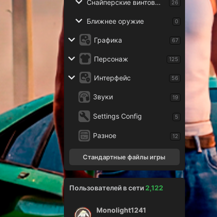
Снайперские винтовки
26
Ближнее оружие
0
Графика
67
Персонаж
125
Интерфейс
56
Звуки
19
Settings Config
5
Разное
12
Стандартные файлы игры
Пользователей в сети
2,122
Monolight1241