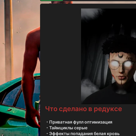
о
з
д
а
н
и
я
Что сделано в редуксе
・Приватная фулл оптимизация
・Таймциклы серые
・Эффекты попадания белая кровь