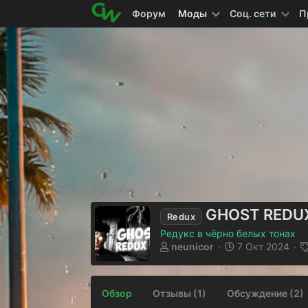
Форум
Моды
Соц. сети
П
Редуксы
GHOST REDU
Redux
Редукс в чёрно белых тонах
А
Д
neunicor
7 Окт 2024
в
а
т
т
о
а
Обзор
Отзывы (1)
Обсуждение (2)
р
с