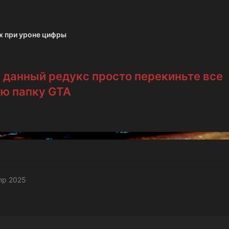
х при уроне цифры
ь данный редукс просто перекиньте все
ую папку GTA
пр 2025