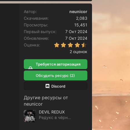
Автор
neunicor
Скачивания
2,083
Просмотры
15,451
Первый выпуск
7 Окт 2024
Обновление
7 Окт 2024
4.50 звёзд
Оценка
2 оценок
Требуется авторизация
для скачивания
Обсудить ресурс (2)
Discord
Другие ресурсы от
neunicor
DEVIL REDUX
Редукс в чёрных тонах