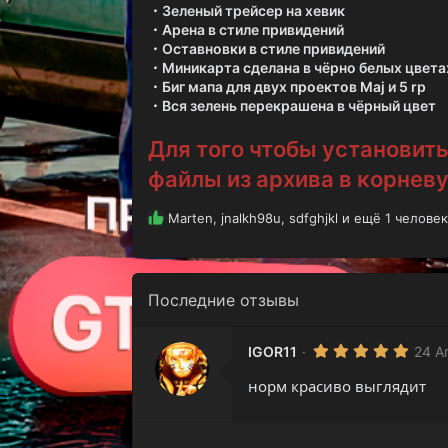
・Зеленый трейсер на хевик
・Арена в стиле привидений
・Оставновки в стиле привидений
・Миникарта сделана в чёрно белых цвета
・Биг мапа для двух проектов Maj и 5 rp
・Вся зелень перекрашена в чёрный цвет
Для того чтобы установит
файлы из архива в корнев
Р
Marten
,
jnalkh98u
,
sdfghjkl
и ещё 1 человек
е
а
к
ц
Последние отзывы
и
и
:
5
IGOR11
24 А
.
0
норм красиво выглядит
0
з
в
ё
з