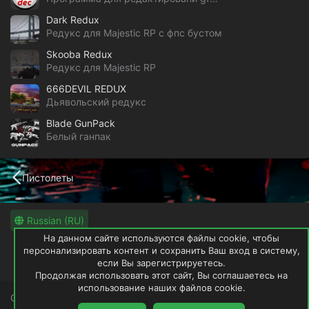
Dark Redux
Редукс для Majestic RP с фпс бустом
Skooba Redux
Редукс для Majestic RP
666DEVIL REDUX
Дьявольский редукс
Blade GunPack
Белый ганпак
Пистолеты
Russian (RU)
На данном сайте используются файлы cookie, чтобы
Обратная связь
Условия и правила
персонализировать контент и сохранить Ваш вход в систему,
Политика конфиденциальности
если Вы зарегистрируетесь.
Помощь
Продолжая использовать этот сайт, Вы соглашаетесь на
использование наших файлов cookie.
GTAWRLD не имеет и не претендует на права загруженных