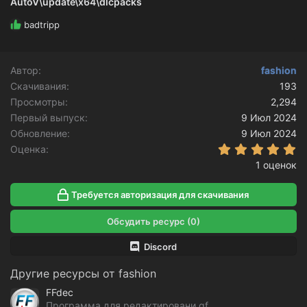
AutoV\update\x64\dlcpacks
Р
badtripp
е
а
к
Автор
fashion
ц
Скачивания
и
193
и
Просмотры
2,294
:
Первый выпуск
9 Июл 2024
Обновление
9 Июл 2024
5
Оценка
1 оценок
Требуется авторизация для скачивания
Обсудить ресурс (0)
Discord
Другие ресурсы от fashion
FFdec
Программа для редактировани gfx файлов GTA V