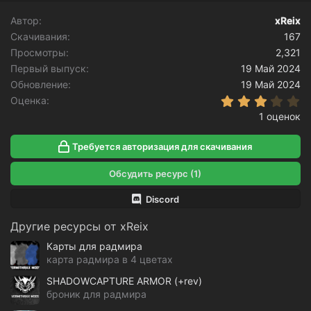
Автор
xReix
Скачивания
167
Просмотры
2,321
Первый выпуск
19 Май 2024
Обновление
19 Май 2024
3
Оценка
1 оценок
Требуется авторизация для скачивания
Обсудить ресурс (1)
Discord
Другие ресурсы от xReix
Карты для радмира
карта радмира в 4 цветах
SHADOWCAPTURE ARMOR (+rev)
броник для радмира