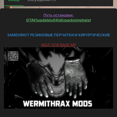
о
з
д
Путь установки:
а
GTAV\update\x64\dlcpacks\mpheist
н
и
я
ЗАМЕНЯЮТ РЕЗИНОВЫЕ ПЕРЧАТКИ И ХИРУРГИЧЕСКИЕ
МОД ДЛЯ RAGE MP