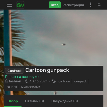
Регистрация
Вход
Cartoon gunpack
GunPack
Ганпак на все оружия
А
Д
Т
fashion
4 Апр 2024
cartoon
gunpack
в
а
е
ганпак
мультфильм
т
т
г
о
а
и
р
с
Обзор
Отзывы (3)
Обсуждение (8)
о