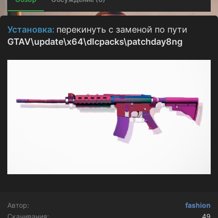
о
з
д
Установка:
перекинуть с заменой по пути
а
GTAV\update\x64\dlcpacks\p
atchday8ng
н
и
я
Автор
fashion
Скачивания
49