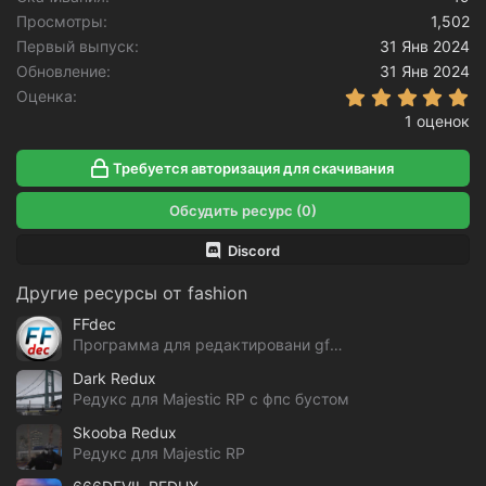
Просмотры
1,502
Первый выпуск
31 Янв 2024
Обновление
31 Янв 2024
5
Оценка
1 оценок
Требуется авторизация для скачивания
Обсудить ресурс (0)
Discord
Другие ресурсы от fashion
FFdec
Программа для редактировани gfx файлов GTA V
Dark Redux
Редукс для Majestic RP с фпс бустом
Skooba Redux
Редукс для Majestic RP