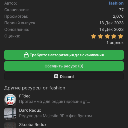
Автор
fashion
ц
Скачивания
и
77
и
Просмотры
2,076
:
Первый выпуск
18 Дек 2023
Обновление
18 Дек 2023
5
Оценка
1 оценок
Требуется авторизация для скачивания
Обсудить ресурс (0)
Discord
Другие ресурсы от fashion
FFdec
Программа для редактировани gfx файлов GTA V
Dark Redux
Редукс для Majestic RP с фпс бустом
Skooba Redux