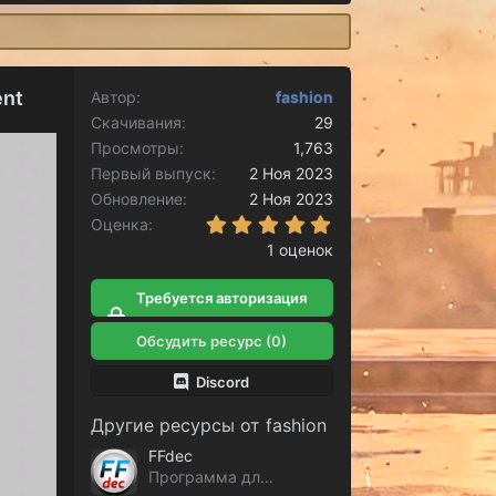
ent
Автор
fashion
Скачивания
29
Просмотры
1,763
Первый выпуск
2 Ноя 2023
Обновление
2 Ноя 2023
5.00 звёзд
Оценка
1 оценок
Требуется авторизация
для скачивания
Обсудить ресурс (0)
Discord
Другие ресурсы от fashion
FFdec
Программа для редактировани gfx файлов GTA V