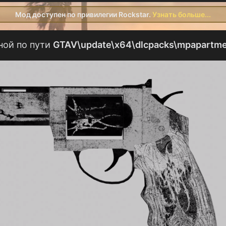
Мод доступен по привилегии Rockstar.
Узнать больше...
ной по пути
GTAV\update\x64\dlcpacks\mpapartm