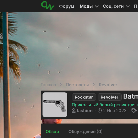
Форум
Моды
Соц. сети
П
Ганшоп
Пистолеты
Revolver
Bat
Rockstar
Revolver
Прикольный белый ревик для 
А
Д
fashion
2 Ноя 2023
в
а
т
т
о
а
Обзор
Обсуждение (0)
р
с