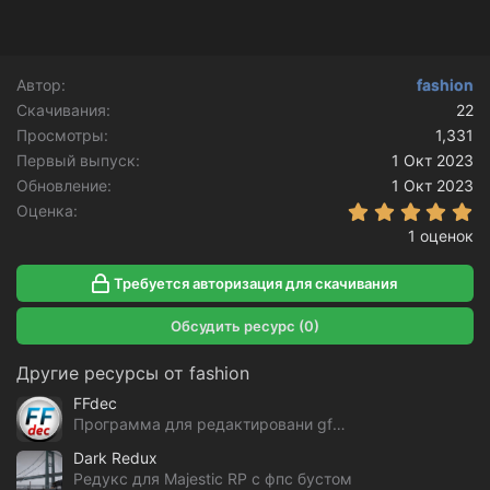
Автор
fashion
Скачивания
22
Просмотры
1,331
Первый выпуск
1 Окт 2023
Обновление
1 Окт 2023
5
Оценка
1 оценок
Требуется авторизация для скачивания
Обсудить ресурс (0)
Другие ресурсы от fashion
FFdec
Программа для редактировани gfx файлов GTA V
Dark Redux
Редукс для Majestic RP с фпс бустом