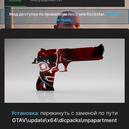
о
з
д
Мод доступен по привилегии Nitro или Rockstar.
Узнать
а
больше...
н
и
я
Установка:
перекинуть с заменой по пути
GTAV\update\x64\dlcpacks\mpapartment