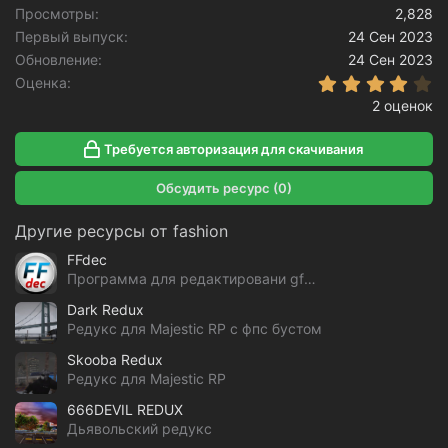
Просмотры
2,828
Первый выпуск
24 Сен 2023
Обновление
24 Сен 2023
4
Оценка
2 оценок
Требуется авторизация для скачивания
Обсудить ресурс (0)
Другие ресурсы от fashion
FFdec
Программа для редактировани gfx файлов GTA V
Dark Redux
Редукс для Majestic RP с фпс бустом
Skooba Redux
Редукс для Majestic RP
666DEVIL REDUX
Дьявольский редукс