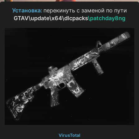
о
з
Установка:
перекинуть с заменой по пути
д
GTAV\update\x64\dlcpacks
\patchday8ng
а
н
и
я
VirusTotal