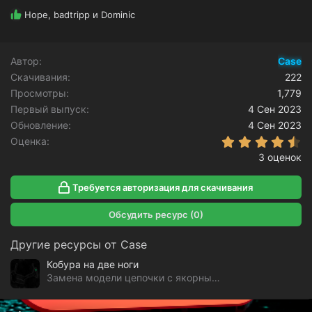
Р
Hope
,
badtripp
и
Dominic
е
а
к
Автор
Case
ц
Скачивания
и
222
и
Просмотры
1,779
:
Первый выпуск
4 Сен 2023
Обновление
4 Сен 2023
4
Оценка
3 оценок
Требуется авторизация для скачивания
Обсудить ресурс (0)
Другие ресурсы от Case
Кобура на две ноги
Замена модели цепочки с якорным плетением на кобуру на две ноги