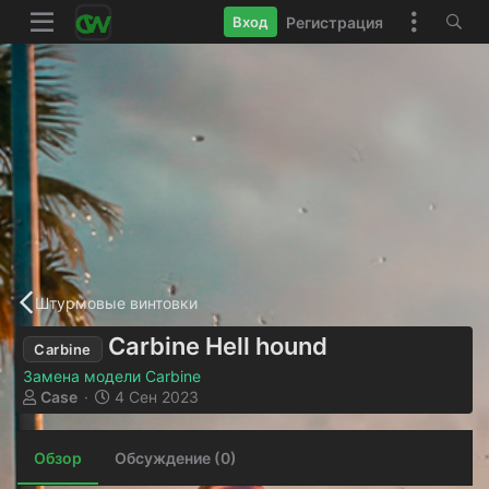
Регистрация
Вход
Штурмовые винтовки
Carbine Hell hound
Carbine
Замена модели Carbine
А
Д
Case
4 Сен 2023
в
а
т
т
Обзор
о
а
Обсуждение (0)
р
с